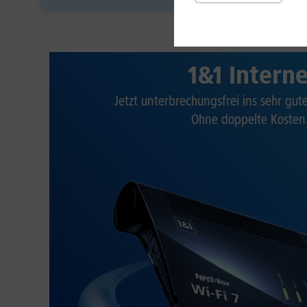
1&1 Intern
Jetzt unterbrechungsfrei ins sehr gu
Ohne doppelte Kosten