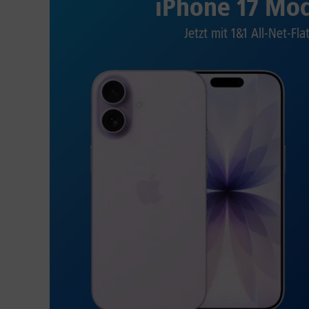
iPhone 17 Mod
Jetzt mit 1&1 All-Net-Fla