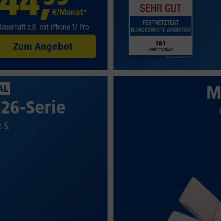
44
,
€/Monat*
dauerhaft z.B. mit iPhone 17 Pro
Zum Angebot
M
AL
26-Serie
t S.