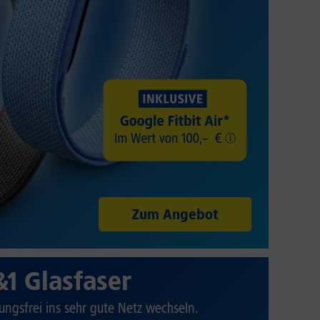
Zum Angebot
&1 Glasfaser
ungsfrei ins sehr gute Netz wechseln.