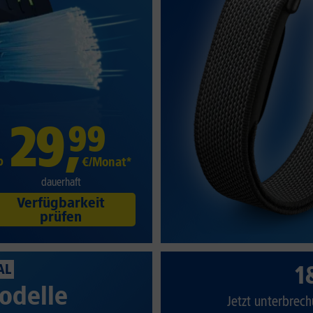
29
,
99
b
€/Monat*
dauerhaft
Verfügbarkeit
prüfen
1
AL
odelle
Jetzt unterbrech