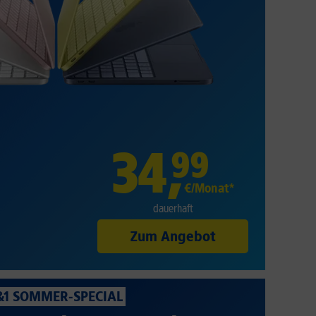
34
,
99
€/Monat*
dauerhaft
Zum Angebot
&1 SOMMER-SPECIAL