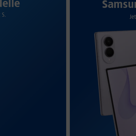
elle
Samsun
t S.
Jet