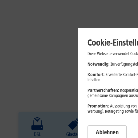
Cookie-Einstel
Diese Webseite verwendet Cooki
Notwendig:
Zurverfügungstel
Komfort:
Erweiterte Komfort-F
Inhalten
Partnerschaften:
Kooperation
gemeinsame Kampagnen auszuw
Promotion:
Ausspielung von p
Werbung), Retargeting sowie fü
Ablehnen
DSL
Glasfaser
Internet