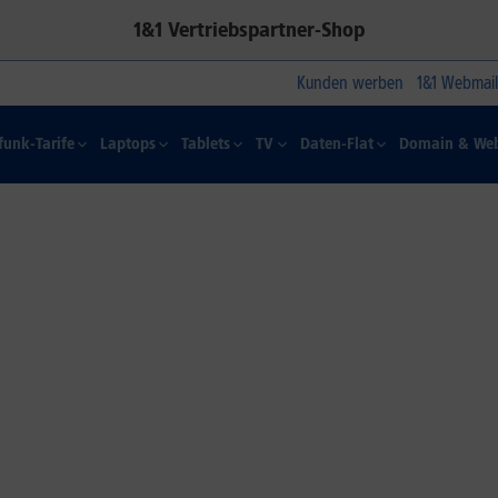
1&1 Vertriebspartner-Shop
Kunden werben
1&1 Webmail
funk-Tarife
Laptops
Tablets
TV
Daten-Flat
Domain & Web
1&1 SOMMER-SPECIAL
Farbelhaft
Jetzt alle iPhone-Modelle zum
Dauertiefpreis sichern.*