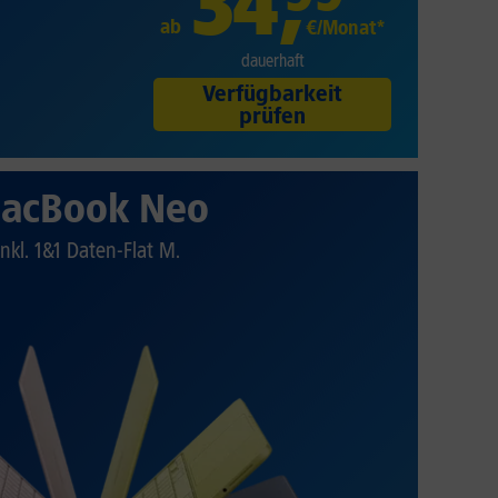
34
,
ab
€/Monat*
dauerhaft
Verfügbarkeit
prüfen
acBook Neo
Inkl. 1&1 Daten-Flat M.