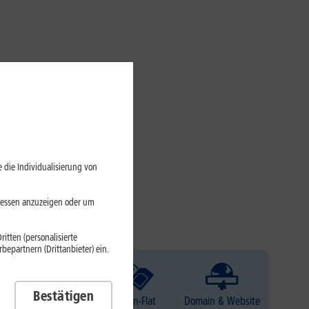
 die Individualisierung von
eressen anzuzeigen oder um
itten (personalisierte
epartnern (Drittanbieter) ein.
Bestätigen
TV
Daten-Flat
Domain & Website