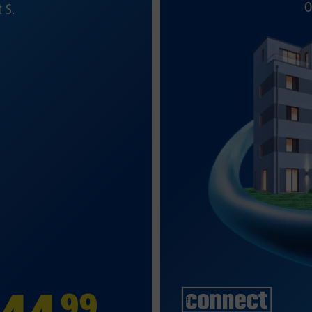
O
t S.
99