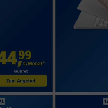
44
,
99
€/Monat*
dauerhaft
Zum Angebot
AL
1