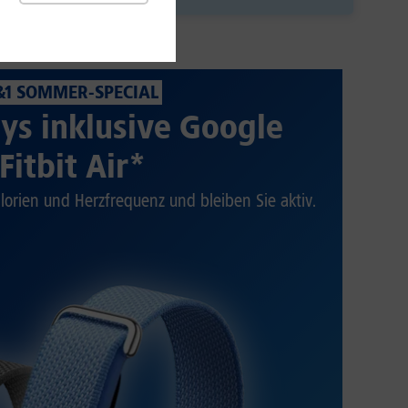
&1 SOMMER-SPECIAL
ys inklusive Google
Fitbit Air*
alorien und Herzfrequenz und bleiben Sie aktiv.